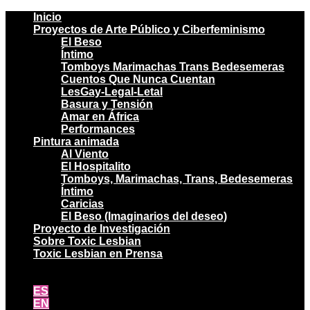
Inicio
Proyectos de Arte Público y Ciberfeminismo
El Beso
Íntimo
Tomboys Marimachas Trans Bedesemeras
Cuentos Que Nunca Cuentan
LesGay-Legal-Letal
Basura y Tensión
Amar en África
Performances
Pintura animada
Al Viento
El Hospitalito
Tomboys, Marimachas, Trans, Bedesemeras
Íntimo
Caricias
El Beso (Imaginarios del deseo)
Proyecto de Investigación
Sobre Toxic Lesbian
Toxic Lesbian en Prensa
ES
EN