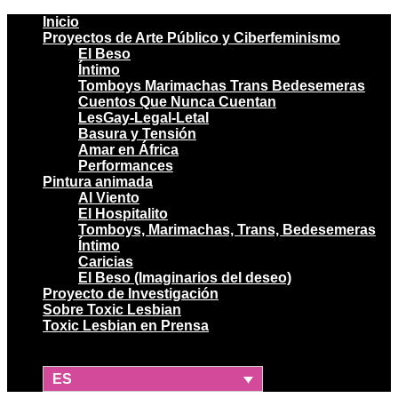
Inicio
Proyectos de Arte Público y Ciberfeminismo
El Beso
Íntimo
Tomboys Marimachas Trans Bedesemeras
Cuentos Que Nunca Cuentan
LesGay-Legal-Letal
Basura y Tensión
Amar en África
Performances
Pintura animada
Al Viento
El Hospitalito
Tomboys, Marimachas, Trans, Bedesemeras
Íntimo
Caricias
El Beso (Imaginarios del deseo)
Proyecto de Investigación
Sobre Toxic Lesbian
Toxic Lesbian en Prensa
ES