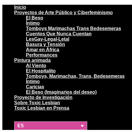
Inicio
Proyectos de Arte Público y Ciberfeminismo
El Beso
Íntimo
Tomboys Marimachas Trans Bedesemeras
Cuentos Que Nunca Cuentan
LesGay-Legal-Letal
Basura y Tensión
Amar en África
Performances
Pintura animada
Al Viento
El Hospitalito
Tomboys, Marimachas, Trans, Bedesemeras
Íntimo
Caricias
El Beso (Imaginarios del deseo)
Proyecto de Investigación
Sobre Toxic Lesbian
Toxic Lesbian en Prensa
ES