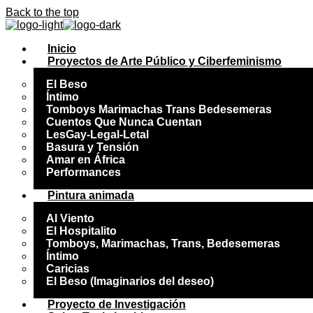
Back to the top
Inicio
Proyectos de Arte Público y Ciberfeminismo
El Beso
Íntimo
Tomboys Marimachas Trans Bedesemeras
Cuentos Que Nunca Cuentan
LesGay-Legal-Letal
Basura y Tensión
Amar en África
Performances
Pintura animada
Al Viento
El Hospitalito
Tomboys, Marimachas, Trans, Bedesemeras
Íntimo
Caricias
El Beso (Imaginarios del deseo)
Proyecto de Investigación