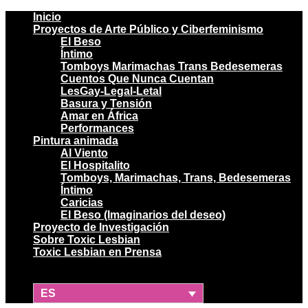
Inicio
Proyectos de Arte Público y Ciberfeminismo
El Beso
Íntimo
Tomboys Marimachas Trans Bedesemeras
Cuentos Que Nunca Cuentan
LesGay-Legal-Letal
Basura y Tensión
Amar en África
Performances
Pintura animada
Al Viento
El Hospitalito
Tomboys, Marimachas, Trans, Bedesemeras
Íntimo
Caricias
El Beso (Imaginarios del deseo)
Proyecto de Investigación
Sobre Toxic Lesbian
Toxic Lesbian en Prensa
ES